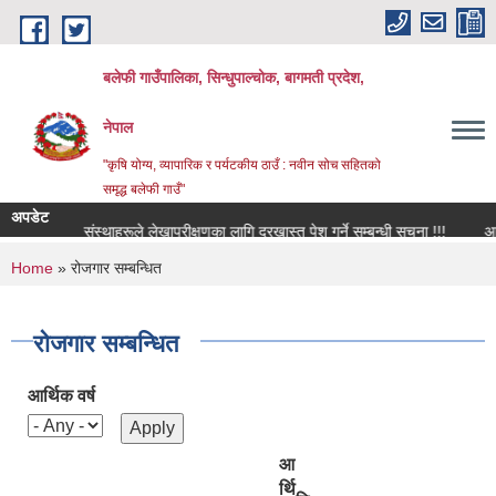
Skip to main content
बलेफी गाउँपालिका, सिन्धुपाल्चोक, बागमती प्रदेश,
नेपाल
"कृषि योग्य, व्यापारिक र पर्यटकीय ठाउँ : नवीन सोच सहितको
समृद्ध बलेफी गाउँ"
अपडेट
शैक्षिक संस्थाहरूले लेखापरीक्षणका लागि दरखास्त पेश गर्ने सम्बन्धी सूचना !!!
आ.व. २०८
You are here
Home
» रोजगार सम्बन्धित
रोजगार सम्बन्धित
आर्थिक वर्ष
आ
र्थि