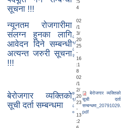
:5
सूचना !!!
4
02
न्यूनतम रोजगारीमा
/1
संलग्न हुनका लागि
3/
८
20
आवेदन दिने सम्बन्धी
१/
25
८
अत्यन्त जरुरी सूचना
-
२
16
!!!
:1
8
02
/1
2/
७
बेरोजगार व्यक्तिको
बेरोजगार व्यक्तिको
20
९/
सूची दर्ता
23
सूची दर्ता सम्बन्धमा
८
सम्बन्धमा_20791029.
-
०
pdf
13
:2
6