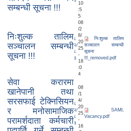
10
सम्बन्धी सूचना !!!
:5
5
08
/2
निःशुल्क तालिम
8/
८
निःशुल्क तालिम
20
सञ्चालन सम्बन्धी
२/
सञ्चालन सम्बन्धी
25
८
सूचना
सूचना !!!
-
३
!!!_removed.pdf
18
:0
4
सेवा करारमा
08
खानेपानी तथा
/1
सरसफाई टेक्निसियन
4/
८
20
र मनोसामाजिक
२/
SAMI,
25
८
Vacancy.pdf
परामर्शदाता कर्मचारी
-
३
16
पदपूर्ति गर्ने सम्बन्धी