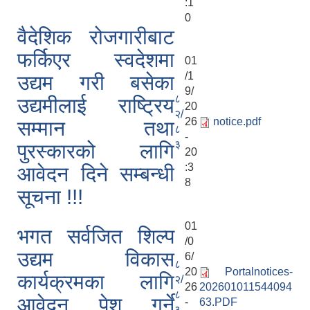
:1
0
वैदेशिक रोजगारीबाट
फर्किएर स्वदेशमा
01
/1
उद्यम गरी बसेका
9/
८
उद्यमीलाई राष्ट्रिय
20
२/
26
notice.pdf
सम्मान तथा
८
-
३
पुरस्कारको लागि
20
:3
आवेदन दिने सम्बन्धी
8
सूचना !!!
01
भगत सर्वजित शिल्प
/0
उद्यम विकास
6/
८
20
Portalnotices-
कार्यक्रमका लागि
२/
26
202601011544094
८
आवेदन पेश गर्ने
-
63.PDF
३