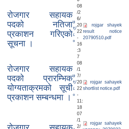
08
/2
रोजगार सहायक
6/
७
पदको नतिजा
20
rojgar shayek
९/
22
result notice
प्रकाशन गरिएको
८
-
20790510.pdf
०
सूचना ।
16
:3
7
08
रोजगार सहायक
/1
७
7/
पदको प्रारम्भिक
९/
20
rojgar sahayek
योग्यताक्रमको सूची
८
22
shortlist notice.pdf
०
-
प्रकाशन सम्बन्धमा ।
11:
18
07
/1
rojgar sahayek
रोजगार सहायक
2/