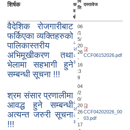
मि
शिर्षक
क
दस्तावेज
ति
व
र्ष
वैदेशिक रोजगारीबाट
06
/1
फर्किएका व्यक्तिहरुको
5/
८
पालिकास्तरीय
20
२/
26
अभिमूखीकरण तथा
८
CCF06152026.pdf
-
३
भेलामा सहभागी हुने
16
:3
सम्बन्धी सूचना !!!
9
04
/2
श्रम संसार प्रणालीमा
0/
८
आवद्ध हुने सम्बन्धी
20
२/
26
CCF04202026_00
अत्यन्त जरुरी सूचना
८
-
03.pdf
३
!!!
17