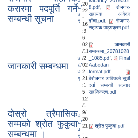
७
vacancy_2079032
20
करारमा पदपूर्ति गर्ने
८/
8.pdf
,
रोजगार-
22
७
सहायक आवेदन
सम्बन्धी सूचना
-
९
ढाँचा.pdf
,
रोजगार-
16
सहायक पाठ्यक्रम.pdf
:3
6
02
जानकारी
/11
सम्बन्धमा_20781028
७
/2
_1085.pdf
,
Final
जानकारी सम्बन्धमा
८/
02
Aabedan
७
2 -
format.pdf
,
९
21
बेरोजगार व्यक्तिको सूची
:1
दर्ता सम्बन्धी सञ्चार
5
सहजिकरण.pdf
12
/1
दोस्रो त्रैमासिक
9/
७
20
सम्मको श्रोत फुकुवा
८/
21
श्रोत फुकुवा.pdf
७
सम्बन्धमा ।
-
९