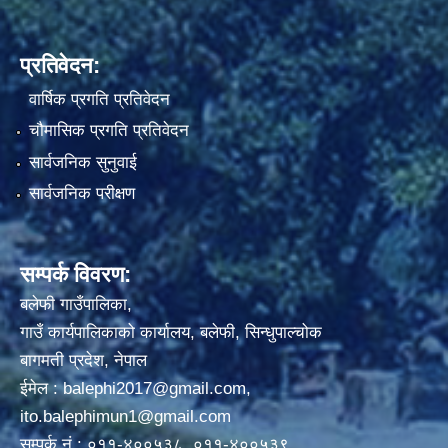
प्रतिवेदन:
वार्षिक प्रगति प्रतिवेदन
चौमासिक प्रगति प्रतिवेदन
सार्वजनिक सुनुवाई
सार्वजनिक परीक्षण
सम्पर्क विवरण:
बलेफी गाउँपालिका,
गाउँ कार्यपालिकाको कार्यालय, बलेफी, सिन्धुपाल्चोक
बागमती प्रदेश, नेपाल
ईमेल :
balephi2017@gmail.com
,
ito.balephimun1@gmail.com
सम्पर्क नं.: ०११-४००५३८, ०११-४००५३९